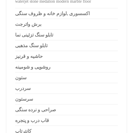
waterjet stone medalion modern marble floor
اکسسوری ,لوازم خانه و ظروف سنگی
Switch The Language
برش واترجت
تابلو سنگ تزئینی نما
فارسی
English
تابلو سنگ مذهبی
حاشیه و قرنیز
العربية
Türkçe
روشویی و شومینه
ستون
سردرب
سرستون
صراحی و نرده سنگی
قاب درب و پنجره
کانترتاپ